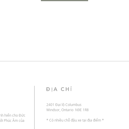
ĐỊA CHỈ
2401 Đại lộ Columbus
Windsor, Ontario N9E 1R8
inh hiển cho Đức
* Có nhiều chỗ đậu xe tại địa điểm *
bởi Phúc Âm của