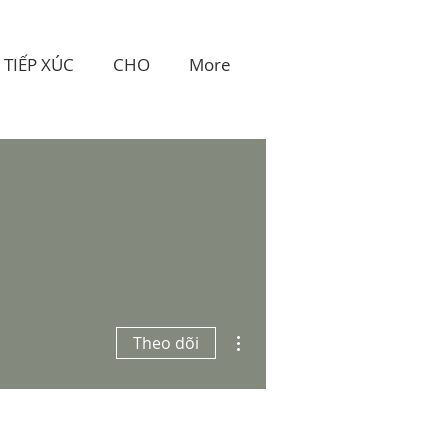
TIẾP XÚC
CHO
More
Thao tác khác
Theo dõi