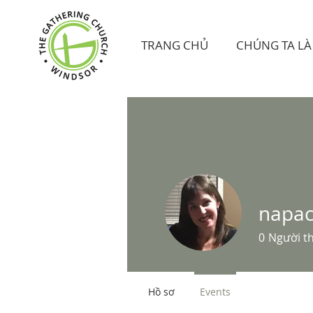
TRANG CHỦ
CHÚNG TA LÀ 
napac
0
Người t
Hồ sơ
Events