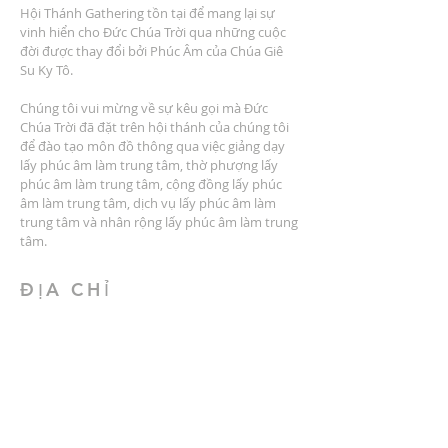
Hội Thánh Gathering tồn tại để mang lại sự
vinh hiển cho Đức Chúa Trời qua những cuộc
đời được thay đổi bởi Phúc Âm của Chúa Giê
Su Ky Tô.
Chúng tôi vui mừng về sự kêu gọi mà Đức
Chúa Trời đã đặt trên hội thánh của chúng tôi
để đào tạo môn đồ thông qua việc giảng dạy
lấy phúc âm làm trung tâm, thờ phượng lấy
phúc âm làm trung tâm, cộng đồng lấy phúc
âm làm trung tâm, dịch vụ lấy phúc âm làm
trung tâm và nhân rộng lấy phúc âm làm trung
tâm.
ĐỊA CHỈ
2401 Đại lộ Columbus
Windsor, Ontario N9E 1R8
* Có nhiều chỗ đậu xe tại địa điểm *
LIÊN HỆ CHÚNG TÔI