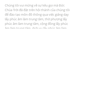
Chúng tôi vui mừng về sự kêu gọi mà Đức
Chúa Trời đã đặt trên hội thánh của chúng tôi
để đào tạo môn đồ thông qua việc giảng dạy
lấy phúc âm làm trung tâm, thờ phượng lấy
phúc âm làm trung tâm, cộng đồng lấy phúc
âm làm trung tâm, dịch vụ lấy phúc âm làm
trung tâm và nhân rộng lấy phúc âm làm trung
tâm.
ĐỊA CHỈ
2401 Đại lộ Columbus
Windsor, Ontario N9E 1R8
* Có nhiều chỗ đậu xe tại địa điểm *
LIÊN HỆ CHÚNG TÔI
(519) 962-5110
info@thegatheringwindsor.com