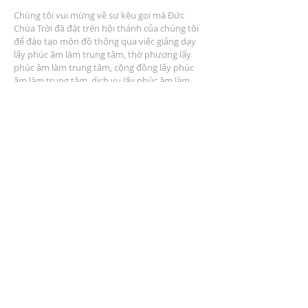
Chúng tôi vui mừng về sự kêu gọi mà Đức
Chúa Trời đã đặt trên hội thánh của chúng tôi
để đào tạo môn đồ thông qua việc giảng dạy
lấy phúc âm làm trung tâm, thờ phượng lấy
phúc âm làm trung tâm, cộng đồng lấy phúc
âm làm trung tâm, dịch vụ lấy phúc âm làm
trung tâm và nhân rộng lấy phúc âm làm trung
tâm.
ĐỊA CHỈ
2401 Đại lộ Columbus
Windsor, Ontario N9E 1R8
* Có nhiều chỗ đậu xe tại địa điểm *
LIÊN HỆ CHÚNG TÔI
(519) 962-5110
info@thegatheringwindsor.com