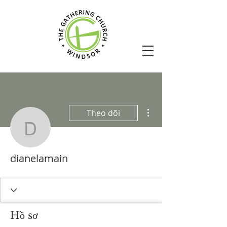
Thao tác khác
Theo dõi
dianelamain
dianelamain
Hồ sơ