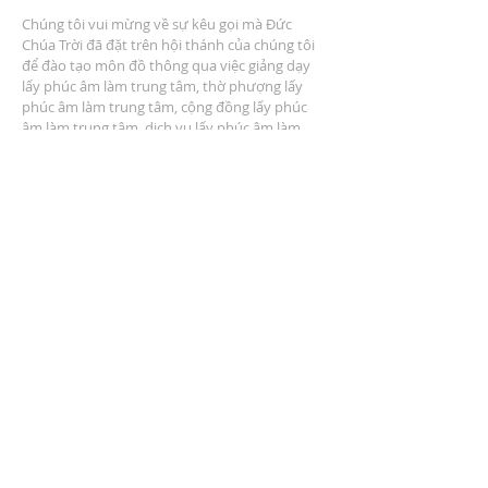
Chúng tôi vui mừng về sự kêu gọi mà Đức
Chúa Trời đã đặt trên hội thánh của chúng tôi
để đào tạo môn đồ thông qua việc giảng dạy
lấy phúc âm làm trung tâm, thờ phượng lấy
phúc âm làm trung tâm, cộng đồng lấy phúc
âm làm trung tâm, dịch vụ lấy phúc âm làm
trung tâm và nhân rộng lấy phúc âm làm trung
tâm.
ĐỊA CHỈ
2401 Đại lộ Columbus
Windsor, Ontario N9E 1R8
* Có nhiều chỗ đậu xe tại địa điểm *
LIÊN HỆ CHÚNG TÔI
(519) 962-5110
info@thegatheringwindsor.com