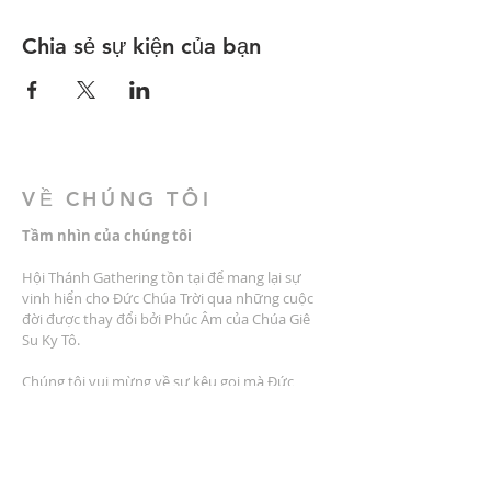
Chia sẻ sự kiện của bạn
VỀ CHÚNG TÔI
Tầm nhìn của chúng tôi
Hội Thánh Gathering tồn tại để mang lại sự
vinh hiển cho Đức Chúa Trời qua những cuộc
đời được thay đổi bởi Phúc Âm của Chúa Giê
Su Ky Tô.
Chúng tôi vui mừng về sự kêu gọi mà Đức
Chúa Trời đã đặt trên hội thánh của chúng tôi
để đào tạo môn đồ thông qua việc giảng dạy
lấy phúc âm làm trung tâm, thờ phượng lấy
phúc âm làm trung tâm, cộng đồng lấy phúc
âm làm trung tâm, dịch vụ lấy phúc âm làm