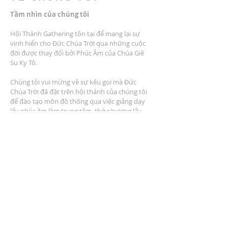
Tầm nhìn của chúng tôi
Hội Thánh Gathering tồn tại để mang lại sự
vinh hiển cho Đức Chúa Trời qua những cuộc
đời được thay đổi bởi Phúc Âm của Chúa Giê
Su Ky Tô.
Chúng tôi vui mừng về sự kêu gọi mà Đức
Chúa Trời đã đặt trên hội thánh của chúng tôi
để đào tạo môn đồ thông qua việc giảng dạy
lấy phúc âm làm trung tâm, thờ phượng lấy
phúc âm làm trung tâm, cộng đồng lấy phúc
âm làm trung tâm, dịch vụ lấy phúc âm làm
trung tâm và nhân rộng lấy phúc âm làm trung
tâm.
ĐỊA CHỈ
2401 Đại lộ Columbus
Windsor, Ontario N9E 1R8
* Có nhiều chỗ đậu xe tại địa điểm *