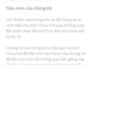
Tầm nhìn của chúng tôi
Hội Thánh Gathering tồn tại để mang lại sự
vinh hiển cho Đức Chúa Trời qua những cuộc
đời được thay đổi bởi Phúc Âm của Chúa Giê
Su Ky Tô.
Chúng tôi vui mừng về sự kêu gọi mà Đức
Chúa Trời đã đặt trên hội thánh của chúng tôi
để đào tạo môn đồ thông qua việc giảng dạy
lấy phúc âm làm trung tâm, thờ phượng lấy
phúc âm làm trung tâm, cộng đồng lấy phúc
âm làm trung tâm, dịch vụ lấy phúc âm làm
trung tâm và nhân rộng lấy phúc âm làm trung
tâm.
ĐỊA CHỈ
2401 Đại lộ Columbus
Windsor, Ontario N9E 1R8
* Có nhiều chỗ đậu xe tại địa điểm *