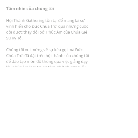
Tầm nhìn của chúng tôi
Hội Thánh Gathering tồn tại để mang lại sự
vinh hiển cho Đức Chúa Trời qua những cuộc
đời được thay đổi bởi Phúc Âm của Chúa Giê
Su Ky Tô.
Chúng tôi vui mừng về sự kêu gọi mà Đức
Chúa Trời đã đặt trên hội thánh của chúng tôi
để đào tạo môn đồ thông qua việc giảng dạy
lấy phúc âm làm trung tâm, thờ phượng lấy
phúc âm làm trung tâm, cộng đồng lấy phúc
âm làm trung tâm, dịch vụ lấy phúc âm làm
trung tâm và nhân rộng lấy phúc âm làm trung
tâm.
ĐỊA CHỈ
2401 Đại lộ Columbus
Windsor, Ontario N9E 1R8
* Có nhiều chỗ đậu xe tại địa điểm *