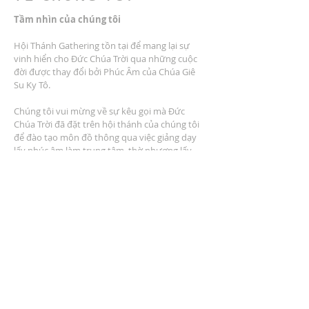
Tầm nhìn của chúng tôi
Hội Thánh Gathering tồn tại để mang lại sự
vinh hiển cho Đức Chúa Trời qua những cuộc
đời được thay đổi bởi Phúc Âm của Chúa Giê
Su Ky Tô.
Chúng tôi vui mừng về sự kêu gọi mà Đức
Chúa Trời đã đặt trên hội thánh của chúng tôi
để đào tạo môn đồ thông qua việc giảng dạy
lấy phúc âm làm trung tâm, thờ phượng lấy
phúc âm làm trung tâm, cộng đồng lấy phúc
âm làm trung tâm, dịch vụ lấy phúc âm làm
trung tâm và nhân rộng lấy phúc âm làm trung
tâm.
ĐỊA CHỈ
2401 Đại lộ Columbus
Windsor, Ontario N9E 1R8
* Có nhiều chỗ đậu xe tại địa điểm *