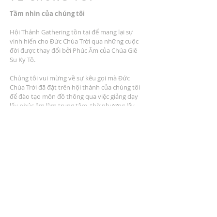
Tầm nhìn của chúng tôi
Hội Thánh Gathering tồn tại để mang lại sự
vinh hiển cho Đức Chúa Trời qua những cuộc
đời được thay đổi bởi Phúc Âm của Chúa Giê
Su Ky Tô.
Chúng tôi vui mừng về sự kêu gọi mà Đức
Chúa Trời đã đặt trên hội thánh của chúng tôi
để đào tạo môn đồ thông qua việc giảng dạy
lấy phúc âm làm trung tâm, thờ phượng lấy
phúc âm làm trung tâm, cộng đồng lấy phúc
âm làm trung tâm, dịch vụ lấy phúc âm làm
trung tâm và nhân rộng lấy phúc âm làm trung
tâm.
ĐỊA CHỈ
2401 Đại lộ Columbus
Windsor, Ontario N9E 1R8
* Có nhiều chỗ đậu xe tại địa điểm *