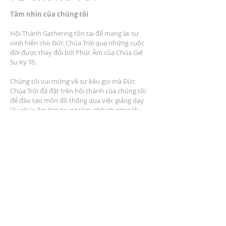
Tầm nhìn của chúng tôi
Hội Thánh Gathering tồn tại để mang lại sự
vinh hiển cho Đức Chúa Trời qua những cuộc
đời được thay đổi bởi Phúc Âm của Chúa Giê
Su Ky Tô.
Chúng tôi vui mừng về sự kêu gọi mà Đức
Chúa Trời đã đặt trên hội thánh của chúng tôi
để đào tạo môn đồ thông qua việc giảng dạy
lấy phúc âm làm trung tâm, thờ phượng lấy
phúc âm làm trung tâm, cộng đồng lấy phúc
âm làm trung tâm, dịch vụ lấy phúc âm làm
trung tâm và nhân rộng lấy phúc âm làm trung
tâm.
ĐỊA CHỈ
2401 Đại lộ Columbus
Windsor, Ontario N9E 1R8
* Có nhiều chỗ đậu xe tại địa điểm *