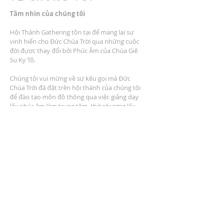
Tầm nhìn của chúng tôi
Hội Thánh Gathering tồn tại để mang lại sự
vinh hiển cho Đức Chúa Trời qua những cuộc
đời được thay đổi bởi Phúc Âm của Chúa Giê
Su Ky Tô.
Chúng tôi vui mừng về sự kêu gọi mà Đức
Chúa Trời đã đặt trên hội thánh của chúng tôi
để đào tạo môn đồ thông qua việc giảng dạy
lấy phúc âm làm trung tâm, thờ phượng lấy
phúc âm làm trung tâm, cộng đồng lấy phúc
âm làm trung tâm, dịch vụ lấy phúc âm làm
trung tâm và nhân rộng lấy phúc âm làm trung
tâm.
ĐỊA CHỈ
2401 Đại lộ Columbus
Windsor, Ontario N9E 1R8
* Có nhiều chỗ đậu xe tại địa điểm *