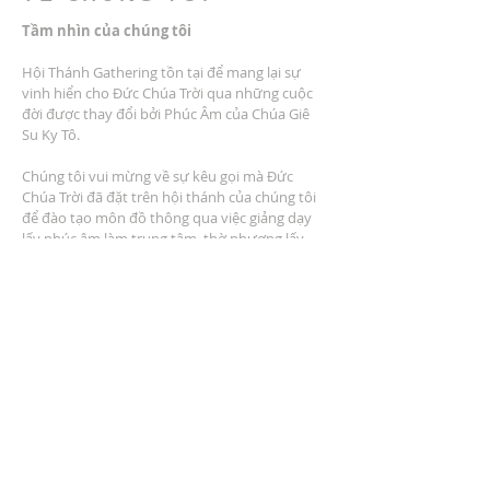
Tầm nhìn của chúng tôi
Hội Thánh Gathering tồn tại để mang lại sự
vinh hiển cho Đức Chúa Trời qua những cuộc
đời được thay đổi bởi Phúc Âm của Chúa Giê
Su Ky Tô.
Chúng tôi vui mừng về sự kêu gọi mà Đức
Chúa Trời đã đặt trên hội thánh của chúng tôi
để đào tạo môn đồ thông qua việc giảng dạy
lấy phúc âm làm trung tâm, thờ phượng lấy
phúc âm làm trung tâm, cộng đồng lấy phúc
âm làm trung tâm, dịch vụ lấy phúc âm làm
trung tâm và nhân rộng lấy phúc âm làm trung
tâm.
ĐỊA CHỈ
2401 Đại lộ Columbus
Windsor, Ontario N9E 1R8
* Có nhiều chỗ đậu xe tại địa điểm *