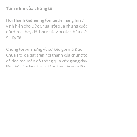
Tầm nhìn của chúng tôi
Hội Thánh Gathering tồn tại để mang lại sự
vinh hiển cho Đức Chúa Trời qua những cuộc
đời được thay đổi bởi Phúc Âm của Chúa Giê
Su Ky Tô.
Chúng tôi vui mừng về sự kêu gọi mà Đức
Chúa Trời đã đặt trên hội thánh của chúng tôi
để đào tạo môn đồ thông qua việc giảng dạy
lấy phúc âm làm trung tâm, thờ phượng lấy
phúc âm làm trung tâm, cộng đồng lấy phúc
âm làm trung tâm, dịch vụ lấy phúc âm làm
trung tâm và nhân rộng lấy phúc âm làm trung
tâm.
ĐỊA CHỈ
2401 Đại lộ Columbus
Windsor, Ontario N9E 1R8
* Có nhiều chỗ đậu xe tại địa điểm *