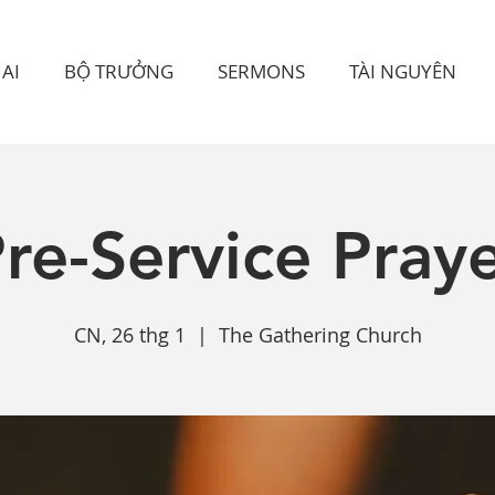
AI
BỘ TRƯỞNG
SERMONS
TÀI NGUYÊN
re-Service Pray
CN, 26 thg 1
  |  
The Gathering Church