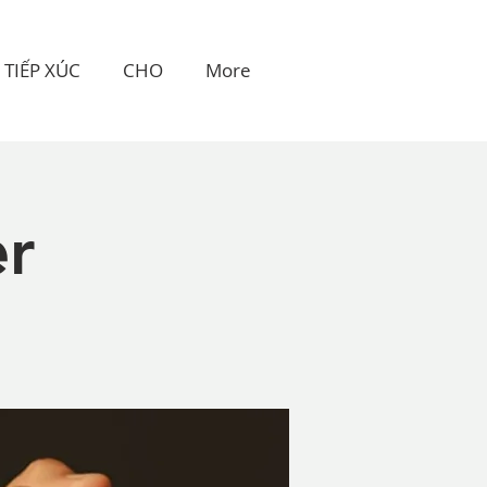
TIẾP XÚC
CHO
More
er