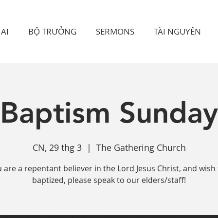
AI
BỘ TRƯỞNG
SERMONS
TÀI NGUYÊN
Baptism Sunday
CN, 29 thg 3
  |  
The Gathering Church
u are a repentant believer in the Lord Jesus Christ, and wish
baptized, please speak to our elders/staff!