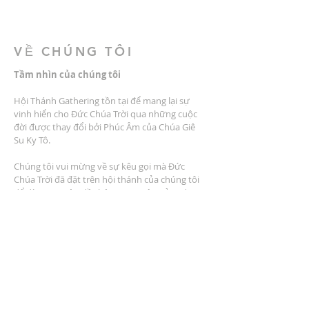
VỀ CHÚNG TÔI
Tầm nhìn của chúng tôi
Hội Thánh Gathering tồn tại để mang lại sự
vinh hiển cho Đức Chúa Trời qua những cuộc
đời được thay đổi bởi Phúc Âm của Chúa Giê
Su Ky Tô.
Chúng tôi vui mừng về sự kêu gọi mà Đức
Chúa Trời đã đặt trên hội thánh của chúng tôi
để đào tạo môn đồ thông qua việc giảng dạy
lấy phúc âm làm trung tâm, thờ phượng lấy
phúc âm làm trung tâm, cộng đồng lấy phúc
âm làm trung tâm, dịch vụ lấy phúc âm làm
trung tâm và nhân rộng lấy phúc âm làm trung
tâm.
ĐỊA CHỈ