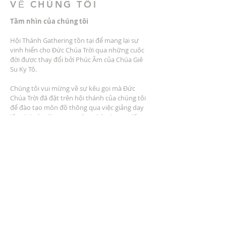
VỀ CHÚNG TÔI
Tầm nhìn của chúng tôi
Hội Thánh Gathering tồn tại để mang lại sự
vinh hiển cho Đức Chúa Trời qua những cuộc
đời được thay đổi bởi Phúc Âm của Chúa Giê
Su Ky Tô.
Chúng tôi vui mừng về sự kêu gọi mà Đức
Chúa Trời đã đặt trên hội thánh của chúng tôi
để đào tạo môn đồ thông qua việc giảng dạy
lấy phúc âm làm trung tâm, thờ phượng lấy
phúc âm làm trung tâm, cộng đồng lấy phúc
âm làm trung tâm, dịch vụ lấy phúc âm làm
trung tâm và nhân rộng lấy phúc âm làm trung
tâm.
ĐỊA CHỈ
2401 Đại lộ Columbus
Windsor, Ontario N9E 1R8
* Có nhiều chỗ đậu xe tại địa điểm *