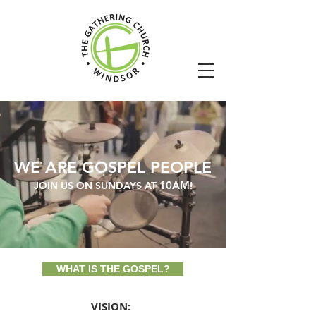
WE ARE GOSPEL PEOPLE
1
0AM
JOIN US ON SUNDAYS AT
!
WHAT IS THE GOSPEL?
VISION: