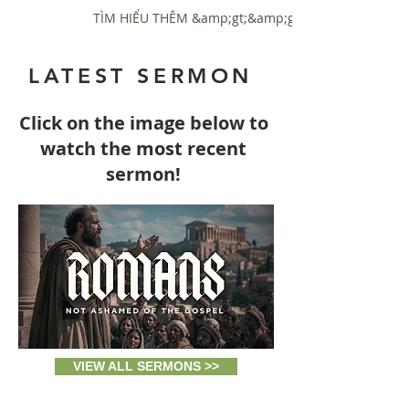
TÌM HIỂU THÊM &amp;gt;&amp;gt;
LATEST SERMON
Click on the image below to
watch the most re
cent
sermon!
VIEW ALL SERMONS >>