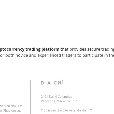
yptocurrency trading platform
 that provides secure trading
 for both novice and experienced traders to participate in th
ĐỊA CHỈ
2401 Đại lộ Columbus
Windsor, Ontario N9E 1R8
inh hiển cho Đức
* Có nhiều chỗ đậu xe tại địa điểm *
bởi Phúc Âm của