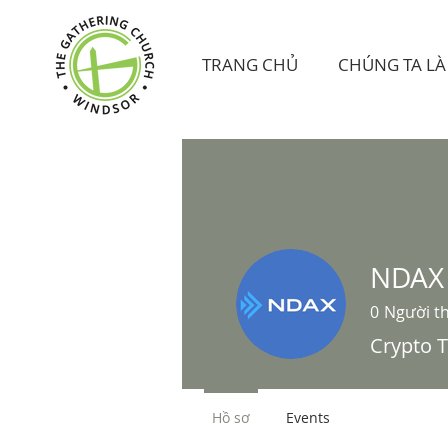
TRANG CHỦ
CHÚNG TA LÀ 
NDAX
0
Người t
Crypto T
Hồ sơ
Events