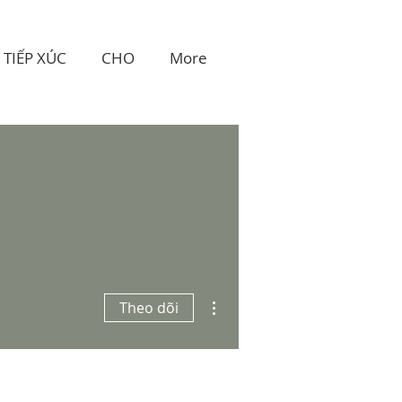
TIẾP XÚC
CHO
More
Thao tác khác
Theo dõi